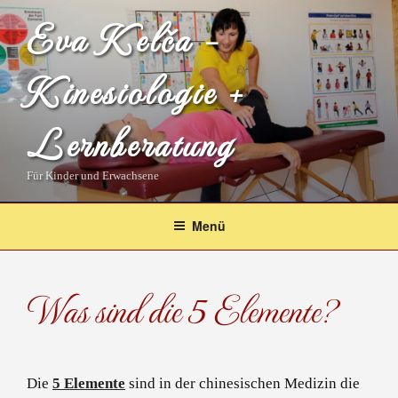
Zum
Eva Kelča –
Inhalt
springen
Kinesiologie +
Lernberatung
Für Kinder und Erwachsene
Menü
Was sind die 5 Elemente?
Die
5 Elemente
sind in der chinesischen Medizin die