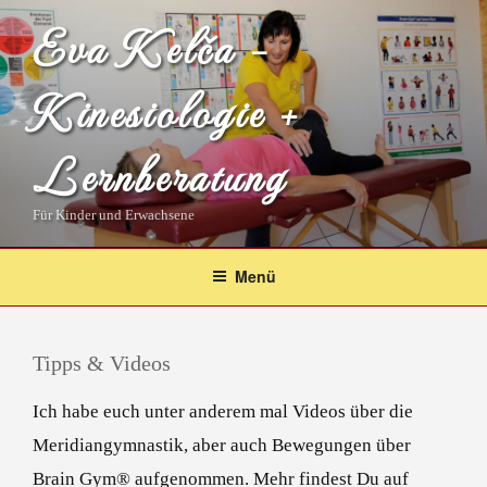
Zum
Eva Kelča –
Inhalt
springen
Kinesiologie +
Lernberatung
Für Kinder und Erwachsene
Menü
Tipps & Videos
Ich habe euch unter anderem mal Videos über die
Meridiangymnastik, aber auch Bewegungen über
Brain Gym® aufgenommen. Mehr findest Du auf